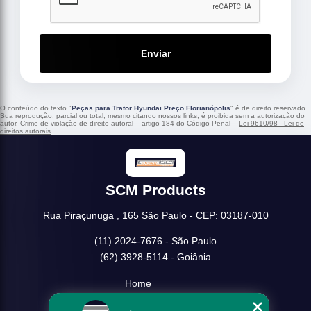
Enviar
O conteúdo do texto "
Peças para Trator Hyundai Preço Florianópolis
" é de direito reservado.
Sua reprodução, parcial ou total, mesmo citando nossos links, é proibida sem a autorização do
autor. Crime de violação de direito autoral – artigo 184 do Código Penal –
Lei 9610/98 - Lei de
direitos autorais
.
SCM Products
Rua Piraçunuga , 165 São Paulo - CEP: 03187-010
(11) 2024-7676 - São Paulo
(62) 3928-5114 - Goiânia
Home
Empresa