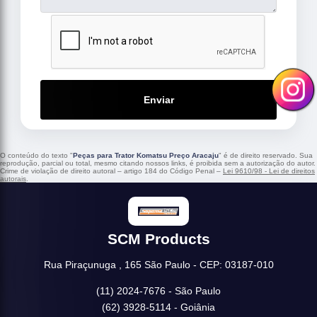
Enviar
O conteúdo do texto "
Peças para Trator Komatsu Preço Aracaju
" é de direito reservado. Sua
reprodução, parcial ou total, mesmo citando nossos links, é proibida sem a autorização do autor.
Crime de violação de direito autoral – artigo 184 do Código Penal –
Lei 9610/98 - Lei de direitos
autorais
.
SCM Products
Rua Piraçunuga , 165 São Paulo - CEP: 03187-010
(11) 2024-7676 - São Paulo
(62) 3928-5114 - Goiânia